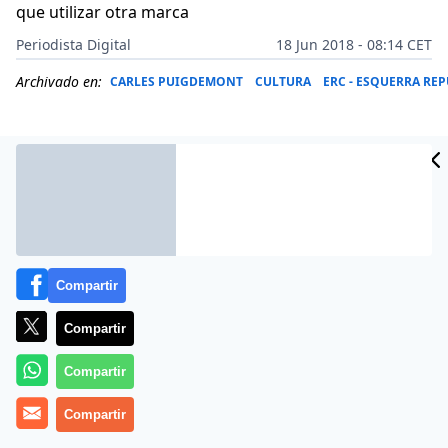
que utilizar otra marca
Periodista Digital
18 Jun 2018 - 08:14 CET
Archivado en:
CARLES PUIGDEMONT
CULTURA
ERC - ESQUERRA RE
Compartir
Compartir
Compartir
Todo es
libertad
de expresión, a juicio de muchos, si
Compartir
se canta un rap, aunque esté plagado de insultos,
amenazas y vejaciones, como en los casos de los