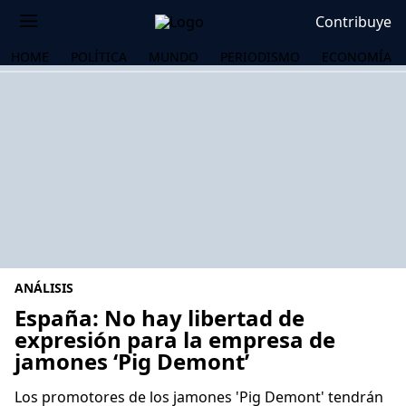
Contribuye
HOME
POLÍTICA
MUNDO
PERIODISMO
ECONOMÍA
ANÁLISIS
España: No hay libertad de
expresión para la empresa de
jamones ‘Pig Demont’
OS
Los promotores de los jamones 'Pig Demont' tendrán