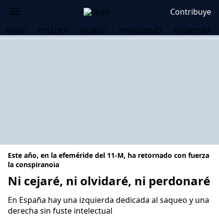
Contribuye
HOME
POLÍTICA
MUNDO
PERIODISMO
ECONOMÍA
Este año, en la efeméride del 11-M, ha retornado con fuerza
la conspiranoia
Ni cejaré, ni olvidaré, ni perdonaré
OS
En España hay una izquierda dedicada al saqueo y una
derecha sin fuste intelectual