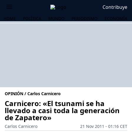
Contribuye
HOME
POLÍTICA
MUNDO
PERIODISMO
ECONOMÍA
OPINIÓN / Carlos Carnicero
Carnicero: «El tsunami se ha
llevado a casi toda la generación
de Zapatero»
OS
Carlos Carnicero
21 Nov 2011 - 01:16 CET