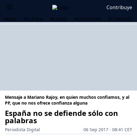
Contribuye
HOME
POLÍTICA
MUNDO
PERIODISMO
ECONOMÍA
Mensaje a Mariano Rajoy, en quien muchos confiamos, y al
PP, que no nos ofrece confianza alguna
España no se defiende sólo con
palabras
OS
Periodista Digital
06 Sep 2017 - 08:41 CET