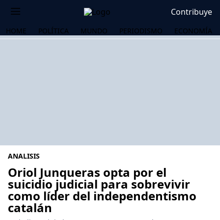
Contribuye
HOME
POLÍTICA
MUNDO
PERIODISMO
ECONOMÍA
ANALISIS
Oriol Junqueras opta por el
suicidio judicial para sobrevivir
como líder del independentismo
OS
catalán