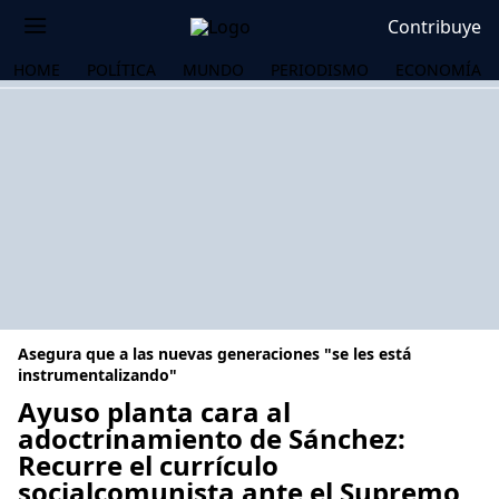
Contribuye
HOME
POLÍTICA
MUNDO
PERIODISMO
ECONOMÍA
Asegura que a las nuevas generaciones "se les está
instrumentalizando"
Ayuso planta cara al
adoctrinamiento de Sánchez:
OS
Recurre el currículo
socialcomunista ante el Supremo