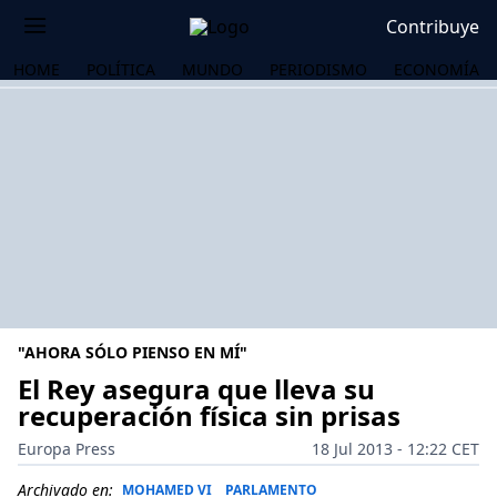
Contribuye
HOME
POLÍTICA
MUNDO
PERIODISMO
ECONOMÍA
"AHORA SÓLO PIENSO EN MÍ"
El Rey asegura que lleva su
recuperación física sin prisas
OS
Europa Press
18 Jul 2013 - 12:22 CET
Archivado en:
MOHAMED VI
PARLAMENTO