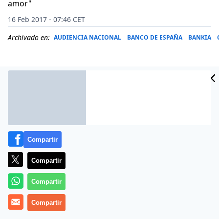
amor"
16 Feb 2017 - 07:46 CET
Archivado en:
AUDIENCIA NACIONAL
BANCO DE ESPAÑA
BANKIA
Compartir
Compartir
Compartir
Pablo Iglesias está aplicando punto por punto el
manual de Vistalegre 2. El 15 de febrero de 2017, en un
Compartir
día de actividad parlamentaria más que cargadita, el