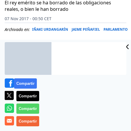
El rey emérito se ha borrado de las obligaciones
reales, o bien le han borrado
07 Nov 2017 - 00:50 CET
Archivado en:
IÑAKI URDANGARÍN
JAIME PEÑAFIEL
PARLAMENTO
Compartir
Compartir
Compartir
Mucho han cambiado las cosas para su desgracia, y
Compartir
todo por obra y gracia de Iñaki Urdangarín. La Infanta