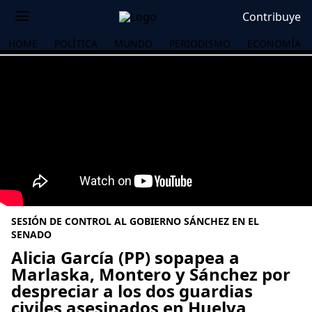
Contribuye
HOME
POLÍTICA
MUNDO
PERIODISMO
ECONOMÍA
SESIÓN DE CONTROL AL GOBIERNO SÁNCHEZ EN EL
SENADO
Alicia García (PP) sopapea a
Marlaska, Montero y Sánchez por
OS
despreciar a los dos guardias
civiles asesinados en Huelva