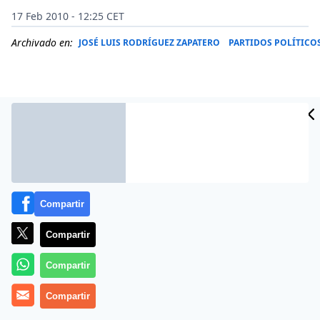
17 Feb 2010 - 12:25 CET
Archivado en:
JOSÉ LUIS RODRÍGUEZ ZAPATERO
PARTIDOS POLÍTICO
Compartir
Compartir
Compartir
La diputada de UPyD, Rosa Díez, ha pedido al
presidente del Gobierno, José Luis Rodríguez
Compartir
Zapatero, que convoque elecciones y ha subrayado