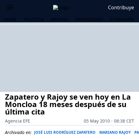
Contribuye
HOME
POLÍTICA
MUNDO
PERIODISMO
ECONOMÍA
Zapatero y Rajoy se ven hoy en La
Moncloa 18 meses después de su
última cita
Agencia EFE
05 May 2010 - 08:38 CET
OS
Archivado en:
JOSÉ LUIS RODRÍGUEZ ZAPATERO
MARIANO RAJOY
PA