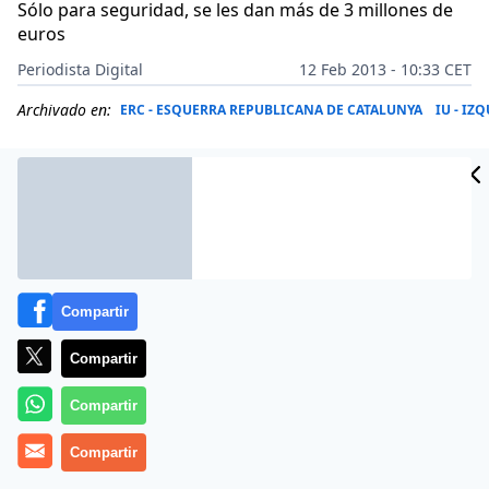
Sólo para seguridad, se les dan más de 3 millones de
euros
Periodista Digital
12 Feb 2013 - 10:33 CET
Archivado en:
ERC - ESQUERRA REPUBLICANA DE CATALUNYA
IU - IZ
Compartir
Compartir
Compartir
No se engañe. Los pagamos nosotros. Son los que
Compartir
mandan, quines deciden lo qué se hace y en que se