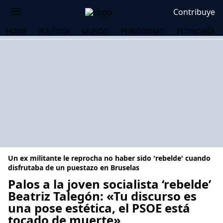
Contribuye
HOME
POLÍTICA
MUNDO
PERIODISMO
ECONOMÍA
Un ex militante le reprocha no haber sido 'rebelde' cuando
disfrutaba de un puestazo en Bruselas
Palos a la joven socialista ‘rebelde’
Beatriz Talegón: «Tu discurso es
OS
una pose estética, el PSOE está
tocado de muerte»