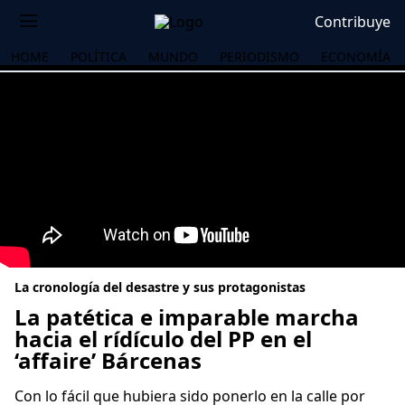
Contribuye
HOME
POLÍTICA
MUNDO
PERIODISMO
ECONOMÍA
La cronología del desastre y sus protagonistas
La patética e imparable marcha
hacia el rídículo del PP en el
‘affaire’ Bárcenas
OS
Con lo fácil que hubiera sido ponerlo en la calle por