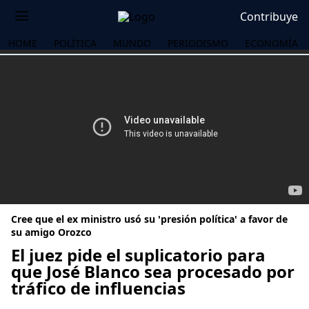
Contribuye
HOME
POLÍTICA
MUNDO
PERIODISMO
ECONOMÍA
Cree que el ex ministro usó su 'presión política' a favor de
su amigo Orozco
El juez pide el suplicatorio para
que José Blanco sea procesado por
OS
tráfico de influencias