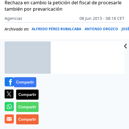
Rechaza en cambio la petición del fiscal de procesarle
también por prevaricación
Agencias
08 Jun 2013 - 08:18 CET
Archivado en:
ALFREDO PÉREZ-RUBALCABA
ANTONIO OROZCO
JOS
Compartir
Compartir
Compartir
Más información
Compartir