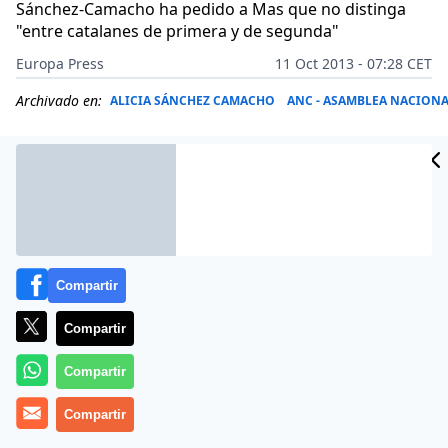
Sánchez-Camacho ha pedido a Mas que no distinga
"entre catalanes de primera y de segunda"
Europa Press
11 Oct 2013 - 07:28 CET
Archivado en:
ALICIA SÁNCHEZ CAMACHO
ANC - ASAMBLEA NACIONA
Compartir
Compartir
Compartir
La líder del PP catalán, Alicia Sánchez-Camacho, y el
Compartir
miembro de la plataforma ‘Som Catalunya, somos