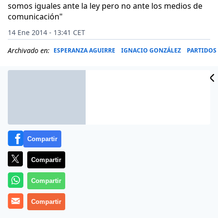
somos iguales ante la ley pero no ante los medios de
comunicación"
14 Ene 2014 - 13:41 CET
Archivado en:
ESPERANZA AGUIRRE
IGNACIO GONZÁLEZ
PARTIDOS
Compartir
Compartir
Compartir
Compartir
La presidenta del PP de Madrid, Esperanza Aguirre, ha
defendido este martes 14 de enero de 2014 al jefe del