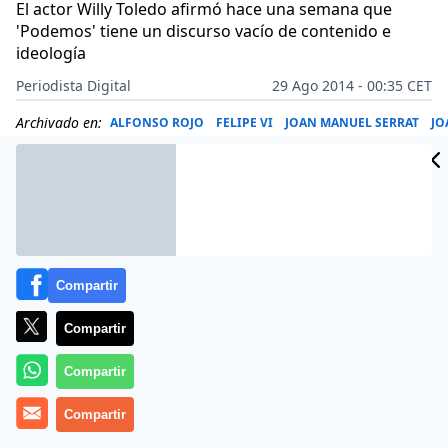
El actor Willy Toledo afirmó hace una semana que
'Podemos' tiene un discurso vacío de contenido e
ideología
Periodista Digital
29 Ago 2014 - 00:35 CET
Archivado en:
ALFONSO ROJO
FELIPE VI
JOAN MANUEL SERRAT
JO
Compartir
Compartir
Compartir
Compartir
Durante muchos meses, los de ‘Podemos’ han sido