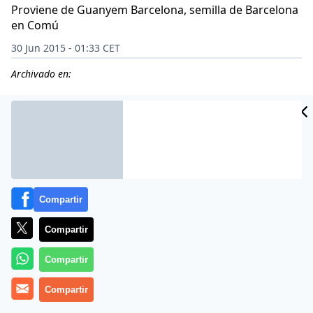
Proviene de Guanyem Barcelona, semilla de Barcelona
en Comú
30 Jun 2015 - 01:33 CET
Archivado en:
Compartir
Compartir
Compartir
Compartir
La alcaldesa Ada Colau riza el rizo.
Tras enchufar a
diestro y siniestro
, vuelve a meter ahora los dedos en