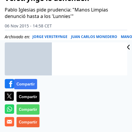
Pablo Iglesias pide prudencia: "Manos Limpias
denunció hasta a los 'Lunnies'"
06 Nov 2015 - 14:58 CET
Archivado en:
JORGE VERSTRYNGE
JUAN CARLOS MONEDERO
MANO
Compartir
Compartir
Compartir
Compartir
La Complutense, a por Monedero. La Inspección de