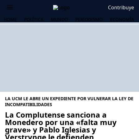
Contribuye
HOME
POLÍTICA
MUNDO
PERIODISMO
ECONOMÍA
LA UCM LE ABRE UN EXPEDIENTE POR VULNERAR LA LEY DE
INCOMPATIBILIDADES
La Complutense sanciona a
Monedero por una «falta muy
OS
grave» y Pablo Iglesias y
Verstrynge le defienden