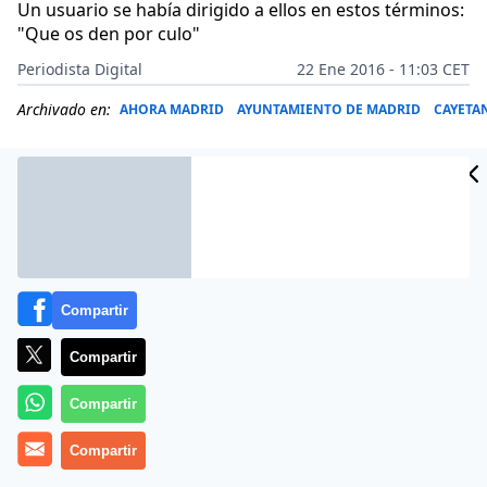
Un usuario se había dirigido a ellos en estos términos:
"Que os den por culo"
Periodista Digital
22 Ene 2016 - 11:03 CET
Archivado en:
AHORA MADRID
AYUNTAMIENTO DE MADRID
CAYETA
Compartir
Compartir
Compartir
Los de Ahora Madrid van de sobrados, y se les nota.
Compartir
Un usuario de Twitter mostró su indignación con la