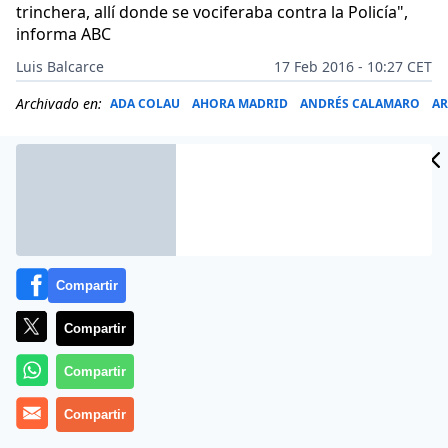
trinchera, allí donde se vociferaba contra la Policía",
informa ABC
Luis Balcarce
17 Feb 2016 - 10:27 CET
Archivado en:
ADA COLAU
AHORA MADRID
ANDRÉS CALAMARO
AR
Compartir
Compartir
Compartir
Compartir
El concejal de Ahora Madrid, Javier Barbero, ha pasado
de hacer escraches a sufrirlos. Como recuerda ABC,