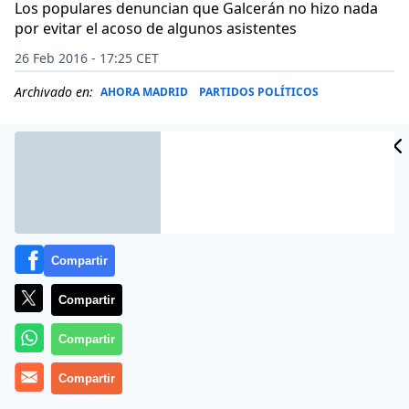
Los populares denuncian que Galcerán no hizo nada
por evitar el acoso de algunos asistentes
26 Feb 2016 - 17:25 CET
Archivado en:
AHORA MADRID
PARTIDOS POLÍTICOS
Compartir
Compartir
Compartir
Indignación en las filas del PP madrileño. «No nos
Compartir
callarán», es el sentir de los concejales populares en el