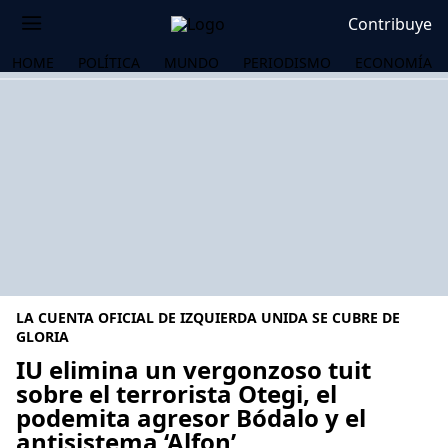
Contribuye
HOME
POLÍTICA
MUNDO
PERIODISMO
ECONOMÍA
LA CUENTA OFICIAL DE IZQUIERDA UNIDA SE CUBRE DE
GLORIA
IU elimina un vergonzoso tuit
sobre el terrorista Otegi, el
OS
podemita agresor Bódalo y el
antisistema ‘Alfon’