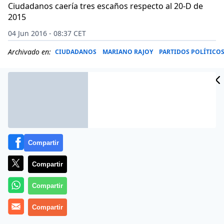
Ciudadanos caería tres escaños respecto al 20-D de
2015
04 Jun 2016 - 08:37 CET
Archivado en:
CIUDADANOS
MARIANO RAJOY
PARTIDOS POLÍTICO
Compartir
Compartir
Compartir
Compartir
Mariano Rajoy ha trasladado el 3 de junio de 2016 a
sus ministros los resultados de la última encuesta de