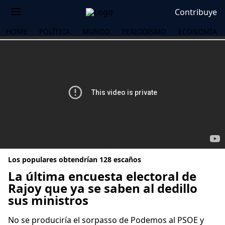
Contribuye
HOME
POLÍTICA
MUNDO
PERIODISMO
ECONOMÍA
Los populares obtendrían 128 escaños
La última encuesta electoral de
Rajoy que ya se saben al dedillo
sus ministros
OS
No se produciría el sorpasso de Podemos al PSOE y