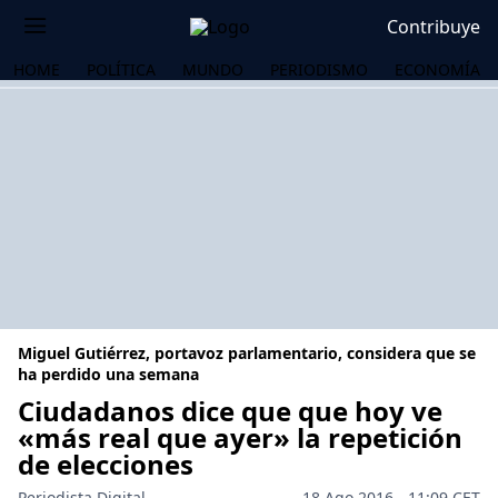
Contribuye
HOME
POLÍTICA
MUNDO
PERIODISMO
ECONOMÍA
Miguel Gutiérrez, portavoz parlamentario, considera que se
ha perdido una semana
Ciudadanos dice que que hoy ve
«más real que ayer» la repetición
OS
de elecciones
Periodista Digital
18 Ago 2016 - 11:09 CET