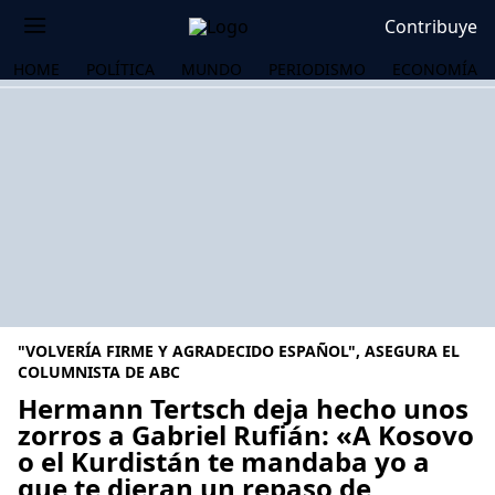
Contribuye
HOME
POLÍTICA
MUNDO
PERIODISMO
ECONOMÍA
"VOLVERÍA FIRME Y AGRADECIDO ESPAÑOL", ASEGURA EL
COLUMNISTA DE ABC
Hermann Tertsch deja hecho unos
zorros a Gabriel Rufián: «A Kosovo
OS
o el Kurdistán te mandaba yo a
que te dieran un repaso de