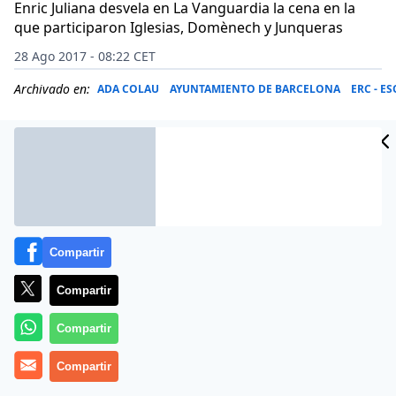
Enric Juliana desvela en La Vanguardia la cena en la
que participaron Iglesias, Domènech y Junqueras
28 Ago 2017 - 08:22 CET
Archivado en:
ADA COLAU
AYUNTAMIENTO DE BARCELONA
ERC - E
Compartir
Compartir
Compartir
La cena de los idiotas o la conspiración en la casa del
Compartir
magnate. Aquí tenemos a un empresario trotkista de