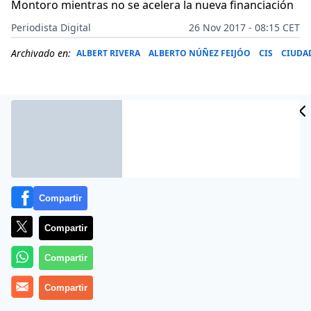
Montoro mientras no se acelera la nueva financiación
Periodista Digital
26 Nov 2017 - 08:15 CET
Archivado en:
ALBERT RIVERA
ALBERTO NÚÑEZ FEIJÓO
CIS
CIUDA
Compartir
Compartir
Compartir
Les está ganando la partida todos los días y en todos
los frentes. Y en el PP se echan las manos a la cabeza.
Compartir