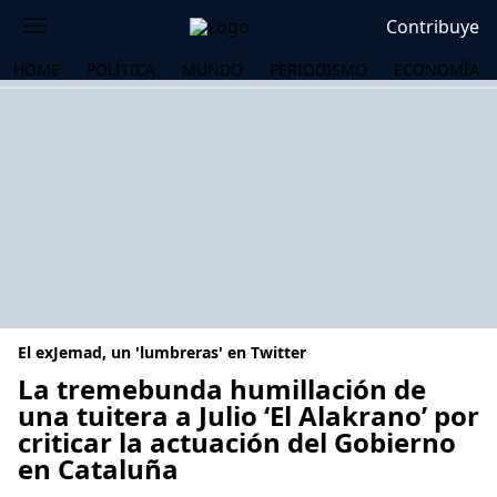
Contribuye
HOME
POLÍTICA
MUNDO
PERIODISMO
ECONOMÍA
El exJemad, un 'lumbreras' en Twitter
La tremebunda humillación de
una tuitera a Julio ‘El Alakrano’ por
criticar la actuación del Gobierno
OS
en Cataluña