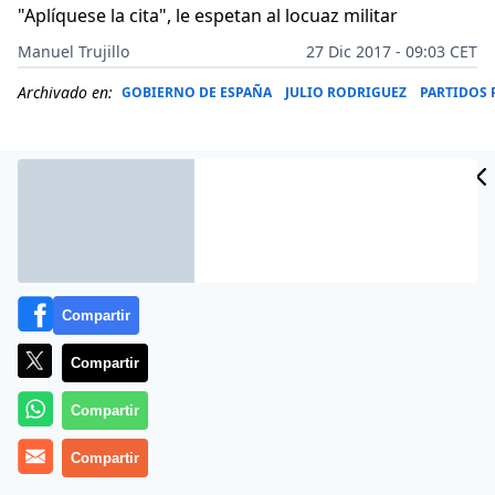
"Aplíquese la cita", le espetan al locuaz militar
Manuel Trujillo
27 Dic 2017 - 09:03 CET
Archivado en:
GOBIERNO DE ESPAÑA
JULIO RODRIGUEZ
PARTIDOS 
Compartir
Compartir
Compartir
No desaprovechan los podemitas ocasión alguna para
Compartir
arrimar el ascua a su sardina. El nuevo líder de los