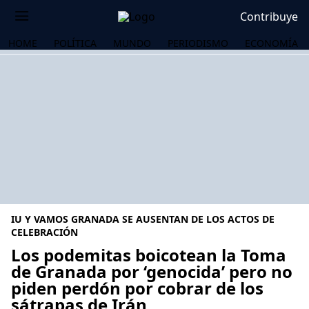
Contribuye
HOME
POLÍTICA
MUNDO
PERIODISMO
ECONOMÍA
IU Y VAMOS GRANADA SE AUSENTAN DE LOS ACTOS DE
CELEBRACIÓN
Los podemitas boicotean la Toma
de Granada por ‘genocida’ pero no
OS
piden perdón por cobrar de los
sátrapas de Irán