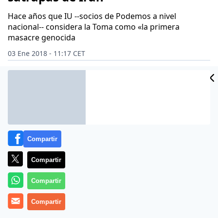
Hace años que IU --socios de Podemos a nivel
nacional-- considera la Toma como «la primera
masacre genocida
03 Ene 2018 - 11:17 CET
Archivado en:
FEDERICO GARCÍA LORCA
IU - IZQUIERDA UNIDA
PAR
Compartir
Compartir
Compartir
Compartir