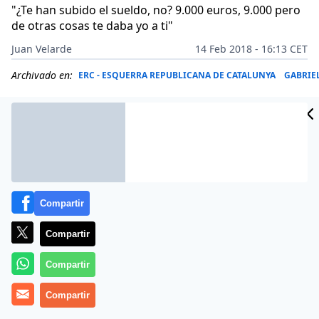
"¿Te han subido el sueldo, no? 9.000 euros, 9.000 pero
de otras cosas te daba yo a ti"
Juan Velarde
14 Feb 2018 - 16:13 CET
Archivado en:
ERC - ESQUERRA REPUBLICANA DE CATALUNYA
GABRIE
Compartir
Compartir
Compartir
Compartir
Ha sido un momentazo el vivido en los exteriores del
Tribunal Supremo este 14 de febrero de 2018.