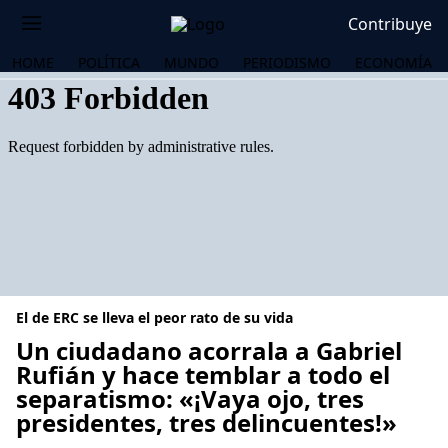
Contribuye
HOME
POLÍTICA
MUNDO
PERIODISMO
ECONOMÍA
El de ERC se lleva el peor rato de su vida
Un ciudadano acorrala a Gabriel
Rufián y hace temblar a todo el
separatismo: «¡Vaya ojo, tres
OS
presidentes, tres delincuentes!»