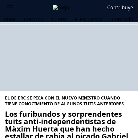
Contribuye
HOME
POLÍTICA
MUNDO
PERIODISMO
ECONOMÍA
EL DE ERC SE PICA CON EL NUEVO MINISTRO CUANDO
TIENE CONOCIMIENTO DE ALGUNOS TUITS ANTERIORES
Los furibundos y sorprendentes
tuits anti-independentistas de
OS
Màxim Huerta que han hecho
estallar de rabia al picado Gabriel