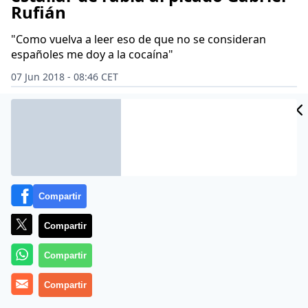
Rufián
"Como vuelva a leer eso de que no se consideran
españoles me doy a la cocaína"
07 Jun 2018 - 08:46 CET
Archivado en:
ANA ROSA QUINTANA
CARLES PUIGDEMONT
ERC - E
Compartir
Compartir
Compartir
Compartir