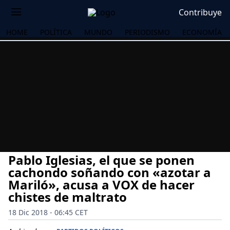
Contribuye
HOME
POLÍTICA
MUNDO
PERIODISMO
ECONOMÍA
Pablo Iglesias, el que se ponen
cachondo soñando con «azotar a
Mariló», acusa a VOX de hacer
chistes de maltrato
OS
18 Dic 2018 - 06:45 CET