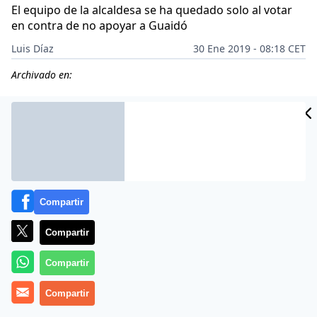
El equipo de la alcaldesa se ha quedado solo al votar
en contra de no apoyar a Guaidó
Luis Díaz
30 Ene 2019 - 08:18 CET
Archivado en:
Compartir
Compartir
Compartir
Compartir
Manuela Carmena
y su equipo de
Ahora Madrid
no
condenan la dictadura comunista de
Nicolás Maduro