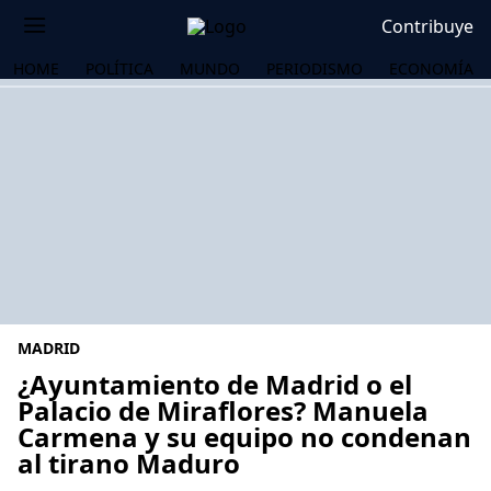
Contribuye
HOME
POLÍTICA
MUNDO
PERIODISMO
ECONOMÍA
MADRID
¿Ayuntamiento de Madrid o el
Palacio de Miraflores? Manuela
Carmena y su equipo no condenan
OS
al tirano Maduro