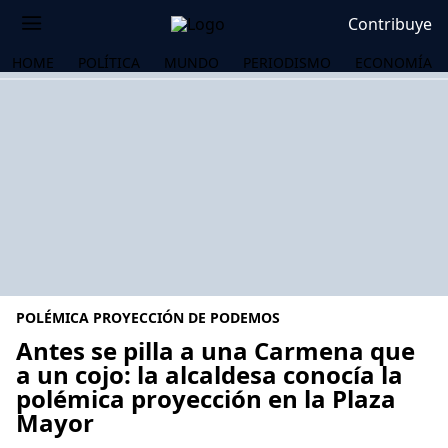
Contribuye
HOME
POLÍTICA
MUNDO
PERIODISMO
ECONOMÍA
POLÉMICA PROYECCIÓN DE PODEMOS
Antes se pilla a una Carmena que
a un cojo: la alcaldesa conocía la
polémica proyección en la Plaza
OS
Mayor