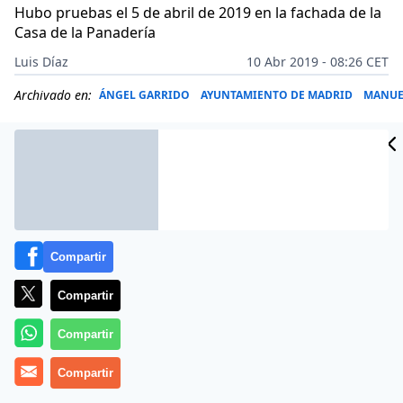
Hubo pruebas el 5 de abril de 2019 en la fachada de la
Casa de la Panadería
Luis Díaz
10 Abr 2019 - 08:26 CET
Archivado en:
ÁNGEL GARRIDO
AYUNTAMIENTO DE MADRID
MANUE
Compartir
Compartir
Compartir
Compartir
La proyección de Podemos en la
Plaza Mayor
de
Madrid el 6 de abril de 2019 se ha convertido en un