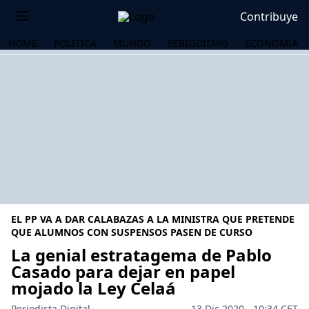
Contribuye
HOME
POLÍTICA
MUNDO
PERIODISMO
ECONOMÍA
EL PP VA A DAR CALABAZAS A LA MINISTRA QUE PRETENDE
QUE ALUMNOS CON SUSPENSOS PASEN DE CURSO
La genial estratagema de Pablo
Casado para dejar en papel
OS
mojado la Ley Celaá
Periodista Digital
13 Dic 2020 - 10:34 CET