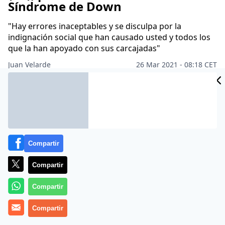
Síndrome de Down
"Hay errores inaceptables y se disculpa por la
indignación social que han causado usted y todos los
que la han apoyado con sus carcajadas"
Juan Velarde
26 Mar 2021 - 08:18 CET
Archivado en:
GOBIERNO
PARLAMENTO
PARTIDOS POLÍTICOS
PO
Compartir
Compartir
Compartir
Compartir