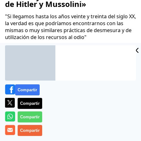
de Hitler y Mussolini»
"Si llegamos hasta los años veinte y treinta del siglo XX,
la verdad es que podríamos encontrarnos con las
mismas o muy similares prácticas de desmesura y de
utilización de los recursos al odio"
Juan Velarde
05 Dic 2021 - 06:42 CET
Archivado en:
GOBIERNO
PARLAMENTO
PARTIDOS POLÍTICOS
PO
Compartir
Compartir
Compartir
Compartir