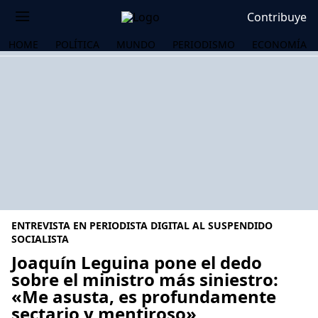
Contribuye
HOME
POLÍTICA
MUNDO
PERIODISMO
ECONOMÍA
ENTREVISTA EN PERIODISTA DIGITAL AL SUSPENDIDO
SOCIALISTA
Joaquín Leguina pone el dedo
sobre el ministro más siniestro:
OS
«Me asusta, es profundamente
sectario y mentiroso»