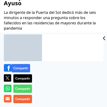
Ayuso
La dirigente de la Puerta del Sol dedicó más de seis
minutos a responder una pregunta sobre los
fallecidos en las residencias de mayores durante la
pandemia
Juan Velarde
17 Feb 2025 - 08:21 CET
Archivado en:
GOBIERNO DE LA COMUNIDAD DE MADRID
ISABEL DÍ
Compartir
Compartir
Compartir
Compartir