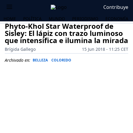
Contribuye
HOME
POLÍTICA
MUNDO
PERIODISMO
ECONOMÍA
Phyto-Khol Star Waterproof de
Sisley: El lápiz con trazo luminoso
que intensifica e ilumina la mirada
Brígida Gallego
15 Jun 2018 - 11:25 CET
Archivado en:
BELLEZA
COLORIDO
OS