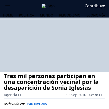
Contribuye
HOME
POLÍTICA
MUNDO
PERIODISMO
ECONOMÍA
Tres mil personas participan en
una concentración vecinal por la
desaparición de Sonia Iglesias
Agencia EFE
02 Sep 2010 - 08:38 CET
OS
Archivado en:
PONTEVEDRA