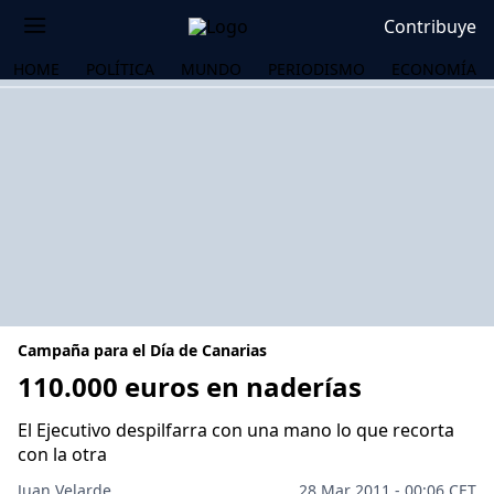
Contribuye
HOME
POLÍTICA
MUNDO
PERIODISMO
ECONOMÍA
Campaña para el Día de Canarias
110.000 euros en naderías
El Ejecutivo despilfarra con una mano lo que recorta
OS
con la otra
Juan Velarde
28 Mar 2011 - 00:06 CET