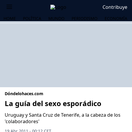
Contribuye
HOME
POLÍTICA
MUNDO
PERIODISMO
ECONOMÍA
Dóndelohaces.com
La guía del sexo esporádico
Uruguay y Santa Cruz de Tenerife, a la cabeza de los
OS
'colaboradores'
19 Abr 2011 - 00:12 CET