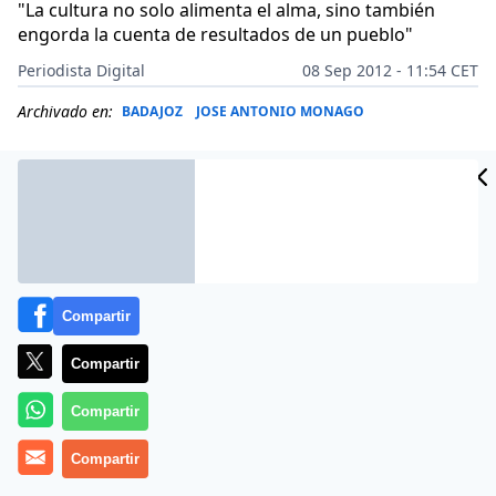
"La cultura no solo alimenta el alma, sino también
engorda la cuenta de resultados de un pueblo"
Periodista Digital
08 Sep 2012 - 11:54 CET
Archivado en:
BADAJOZ
JOSE ANTONIO MONAGO
Compartir
Compartir
Compartir
El presidente del Gobierno de Extremadura, José
Compartir
Antonio Monago, ha anunciado la aplicación en la