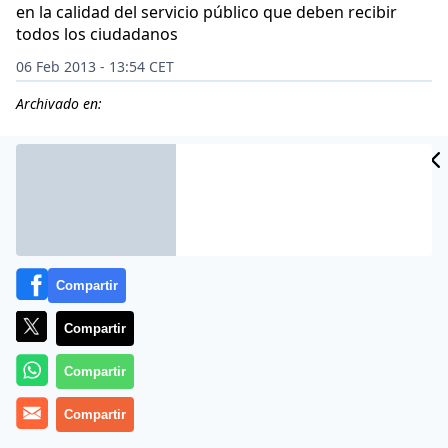
en la calidad del servicio público que deben recibir
todos los ciudadanos
06 Feb 2013 - 13:54 CET
Archivado en:
Compartir
Compartir
Compartir
Compartir
La coalición Més per Mallorca (Més) ha censurado que
la «mala gestión» en IB3 está produciendo