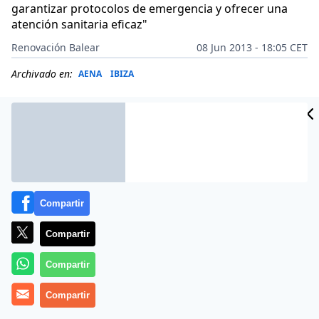
garantizar protocolos de emergencia y ofrecer una
atención sanitaria eficaz"
Renovación Balear
08 Jun 2013 - 18:05 CET
Archivado en:
AENA
IBIZA
Compartir
Compartir
Compartir
Compartir
Después de que el pasado 30 de septiembre el
aeropuerto de Ibiza se quedara sin médicos de forma