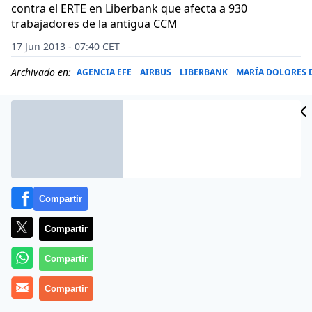
contra el ERTE en Liberbank que afecta a 930
trabajadores de la antigua CCM
17 Jun 2013 - 07:40 CET
Archivado en:
AGENCIA EFE
AIRBUS
LIBERBANK
MARÍA DOLORES 
Compartir
Compartir
Compartir
Compartir
Los lunes siguen siendo un calvario para los diarios
regionales que, en muchas ocasiones, no saben con